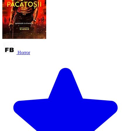
Horror