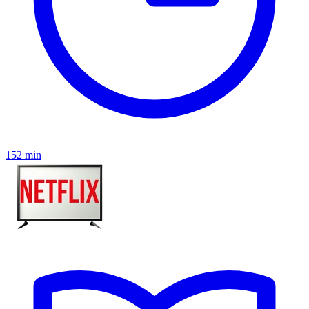
152 min