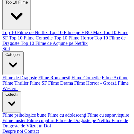
Top 10 Filme
Top 10 Filme pe Netflix
Top 10 Filme pe HBO Max
Top 10 Filme
SF
Top 10 Filme Comedie
Top 10 Filme Horror
Top 10 Filme de
Dragoste
Top 10 Filme de Acțiune pe Netflix
Știri
Categorii
Filme de Dragoste
Filme Romanesti
Filme Comedie
Filme Actiune
Filme Thriller
Filme SF
Filme Drama
Filme Horror - Groază
Filme
Western
Colecții
Filme psihologice bune
Filme cu adolescenți
Filme cu supraviețuire
Filme mister
Filme cu jafuri
Filme de Dragoste pe Netflix
Filme de
Dragoste de Văzut în Doi
Despre noi
Contact