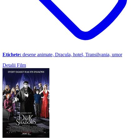
Etichete:
desene animate, Dracula, hotel, Transilvania, umor
Detalii Film