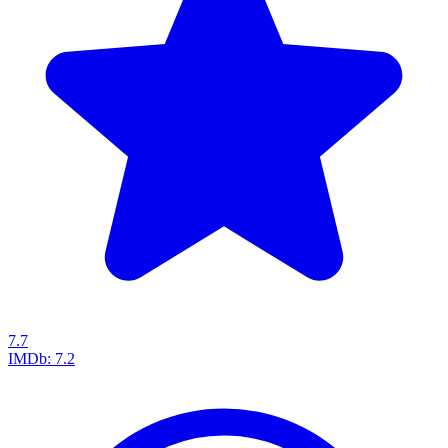
7.7
IMDb:
7.2