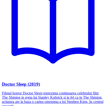
Doctor Sleep (2019)
Filmul horror Doctor Sleep reprezinta continuarea celebrului film
The Shining in regia lui Stanley Kubrick si la fel ca in The Shining,
actiunea are la baza o cartea omonima a lui Stephen King. In centrul
povestii...