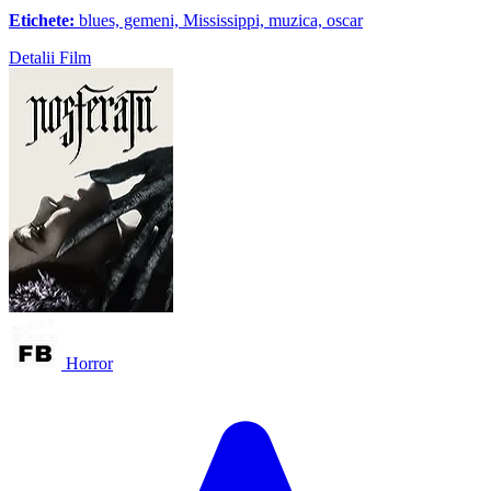
Etichete:
blues, gemeni, Mississippi, muzica, oscar
Detalii Film
Horror