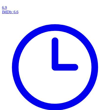
6.9
IMDb:
6.6