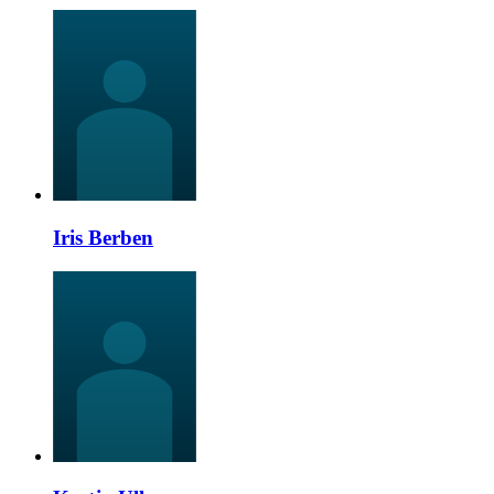
Iris Berben