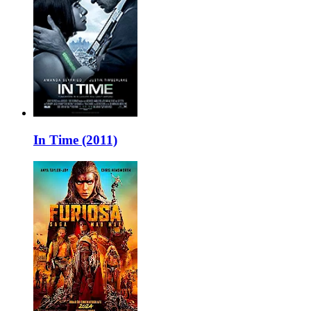
In Time (2011)