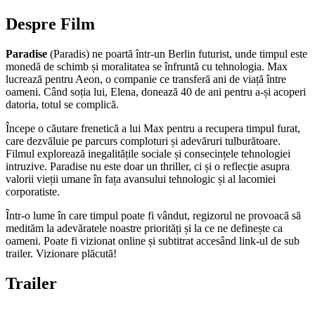
Despre Film
Paradise
(Paradis) ne poartă într-un Berlin futurist, unde timpul este
monedă de schimb și moralitatea se înfruntă cu tehnologia. Max
lucrează pentru Aeon, o companie ce transferă ani de viață între
oameni. Când soția lui, Elena, donează 40 de ani pentru a-și acoperi
datoria, totul se complică.
Începe o căutare frenetică a lui Max pentru a recupera timpul furat,
care dezvăluie pe parcurs comploturi și adevăruri tulburătoare.
Filmul explorează inegalitățile sociale și consecințele tehnologiei
intruzive. Paradise nu este doar un thriller, ci și o reflecție asupra
valorii vieții umane în fața avansului tehnologic și al lacomiei
corporatiste.
Într-o lume în care timpul poate fi vândut, regizorul ne provoacă să
medităm la adevăratele noastre priorități și la ce ne definește ca
oameni. Poate fi vizionat online și subtitrat accesând link-ul de sub
trailer. Vizionare plăcută!
Trailer