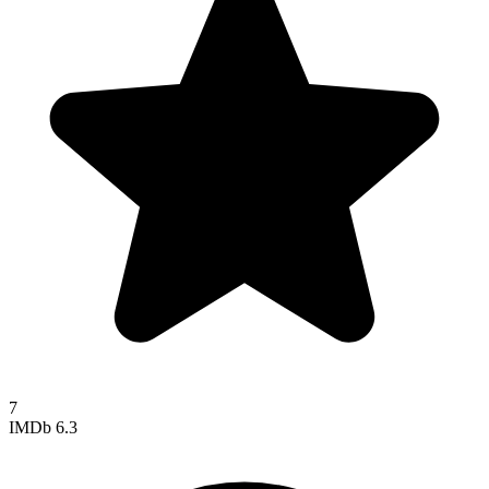
7
IMDb
6.3