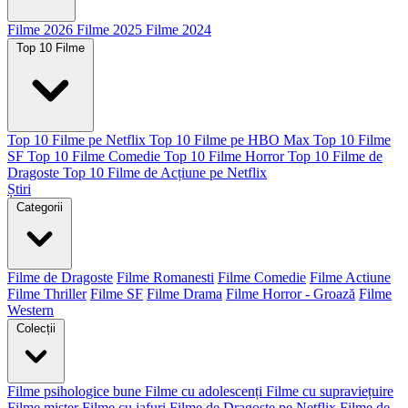
Filme 2026
Filme 2025
Filme 2024
Top 10 Filme
Top 10 Filme pe Netflix
Top 10 Filme pe HBO Max
Top 10 Filme
SF
Top 10 Filme Comedie
Top 10 Filme Horror
Top 10 Filme de
Dragoste
Top 10 Filme de Acțiune pe Netflix
Știri
Categorii
Filme de Dragoste
Filme Romanesti
Filme Comedie
Filme Actiune
Filme Thriller
Filme SF
Filme Drama
Filme Horror - Groază
Filme
Western
Colecții
Filme psihologice bune
Filme cu adolescenți
Filme cu supraviețuire
Filme mister
Filme cu jafuri
Filme de Dragoste pe Netflix
Filme de