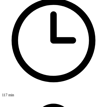
117 min