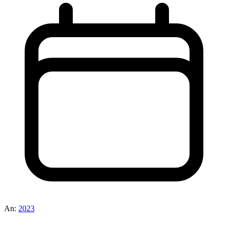
An:
2023