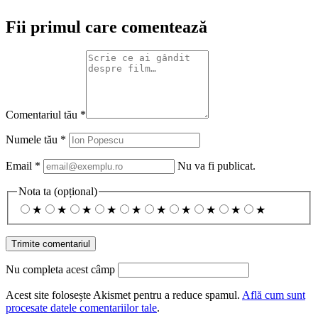
Fii primul care comentează
Comentariul tău
*
Numele tău
*
Email
*
Nu va fi publicat.
Nota ta
(opțional)
★
★
★
★
★
★
★
★
★
★
Nu completa acest câmp
Acest site folosește Akismet pentru a reduce spamul.
Află cum sunt
procesate datele comentariilor tale
.