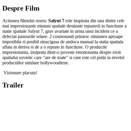
Despre Film
Actiunea filmului rusesc
Salyut 7
este inspirata din una dintre cele
mai impresionante misiuni spatiale destinate repunerii in functiune a
statie spatiale Salyut 7, grav avariate in urma unui incident ce a
defectat panourile solare. 2 cosmonauti primesc misiunea aproape
imposibila si posibil sinucigasa de andoca manual la statia spatiala
aflata in deriva si de a o repune in functiune. O productie
impresionanta, insiprata dintr-o poveste emotionanta despre eroii
spatiului sovietic care "are de toate" si care este cel putin la nivelul
productiilor similare hollywoodiene.
Vizionare placuta!
Trailer