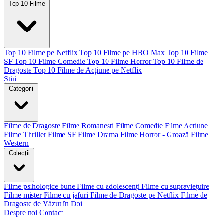
Top 10 Filme
Top 10 Filme pe Netflix
Top 10 Filme pe HBO Max
Top 10 Filme
SF
Top 10 Filme Comedie
Top 10 Filme Horror
Top 10 Filme de
Dragoste
Top 10 Filme de Acțiune pe Netflix
Știri
Categorii
Filme de Dragoste
Filme Romanesti
Filme Comedie
Filme Actiune
Filme Thriller
Filme SF
Filme Drama
Filme Horror - Groază
Filme
Western
Colecții
Filme psihologice bune
Filme cu adolescenți
Filme cu supraviețuire
Filme mister
Filme cu jafuri
Filme de Dragoste pe Netflix
Filme de
Dragoste de Văzut în Doi
Despre noi
Contact