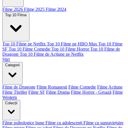
Filme 2026
Filme 2025
Filme 2024
Top 10 Filme
Top 10 Filme pe Netflix
Top 10 Filme pe HBO Max
Top 10 Filme
SF
Top 10 Filme Comedie
Top 10 Filme Horror
Top 10 Filme de
Dragoste
Top 10 Filme de Acțiune pe Netflix
Știri
Categorii
Filme de Dragoste
Filme Romanesti
Filme Comedie
Filme Actiune
Filme Thriller
Filme SF
Filme Drama
Filme Horror - Groază
Filme
Western
Colecții
Filme psihologice bune
Filme cu adolescenți
Filme cu supraviețuire
Filme mister
Filme cu jafuri
Filme de Dragoste pe Netflix
Filme de