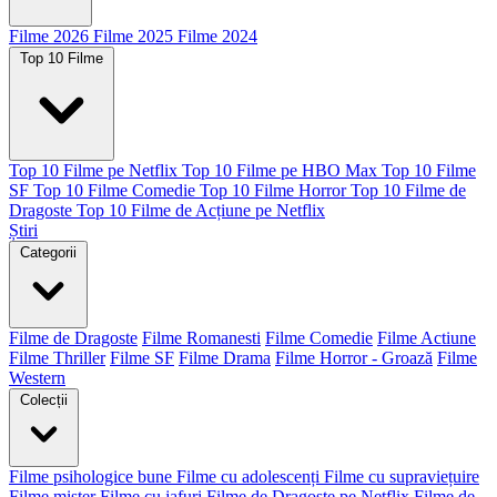
Filme 2026
Filme 2025
Filme 2024
Top 10 Filme
Top 10 Filme pe Netflix
Top 10 Filme pe HBO Max
Top 10 Filme
SF
Top 10 Filme Comedie
Top 10 Filme Horror
Top 10 Filme de
Dragoste
Top 10 Filme de Acțiune pe Netflix
Știri
Categorii
Filme de Dragoste
Filme Romanesti
Filme Comedie
Filme Actiune
Filme Thriller
Filme SF
Filme Drama
Filme Horror - Groază
Filme
Western
Colecții
Filme psihologice bune
Filme cu adolescenți
Filme cu supraviețuire
Filme mister
Filme cu jafuri
Filme de Dragoste pe Netflix
Filme de