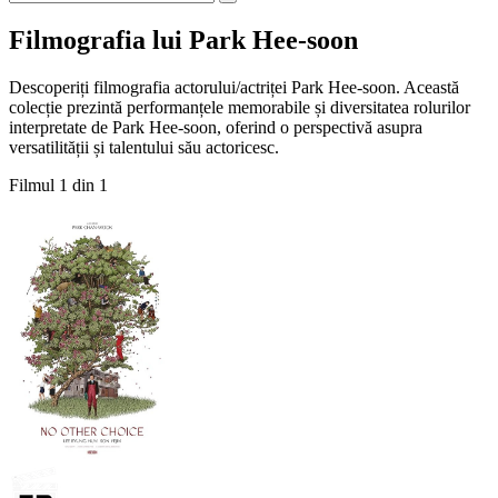
Filmografia lui Park Hee-soon
Descoperiți filmografia actorului/actriței Park Hee-soon. Această
colecție prezintă performanțele memorabile și diversitatea rolurilor
interpretate de Park Hee-soon, oferind o perspectivă asupra
versatilității și talentului său actoricesc.
Filmul 1 din 1