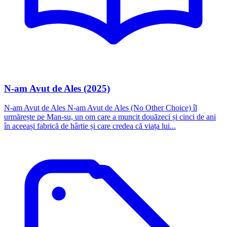
N-am Avut de Ales (2025)
N-am Avut de Ales N-am Avut de Ales (No Other Choice) îl
urmărește pe Man-su, un om care a muncit douăzeci și cinci de ani
în aceeași fabrică de hârtie și care credea că viața lui...