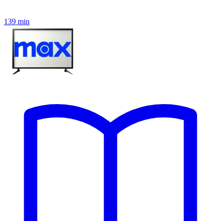
139 min