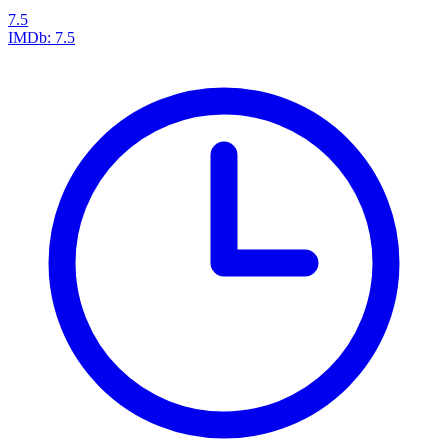
7.5
IMDb:
7.5