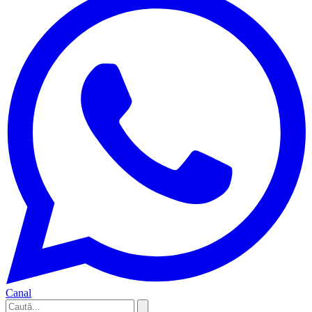
Canal