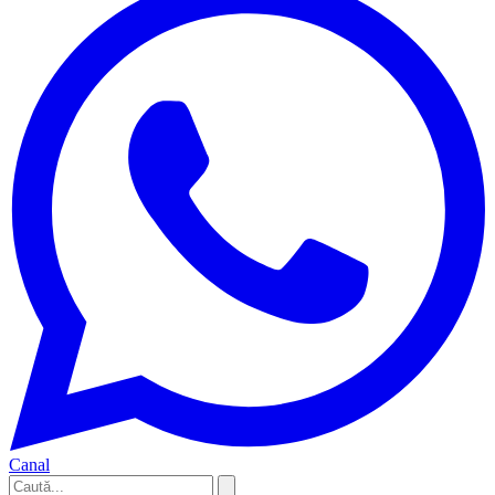
Canal