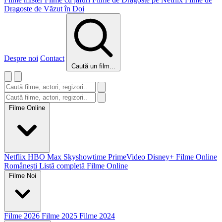
Dragoste de Văzut în Doi
Despre noi
Contact
Caută un film...
Filme Online
Netflix
HBO Max
Skyshowtime
PrimeVideo
Disney+
Filme Online
Românești
Listă completă Filme Online
Filme Noi
Filme 2026
Filme 2025
Filme 2024