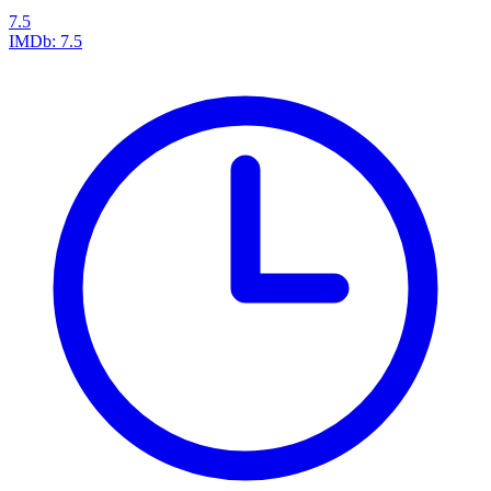
7.5
IMDb:
7.5