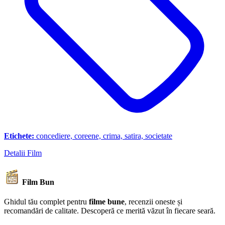
Etichete:
concediere, coreene, crima, satira, societate
Detalii Film
Film Bun
Ghidul tău complet pentru
filme bune
, recenzii oneste și
recomandări de calitate. Descoperă ce merită văzut în fiecare seară.