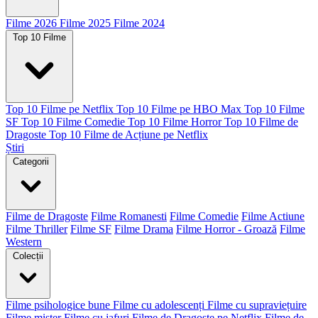
Filme 2026
Filme 2025
Filme 2024
Top 10 Filme
Top 10 Filme pe Netflix
Top 10 Filme pe HBO Max
Top 10 Filme
SF
Top 10 Filme Comedie
Top 10 Filme Horror
Top 10 Filme de
Dragoste
Top 10 Filme de Acțiune pe Netflix
Știri
Categorii
Filme de Dragoste
Filme Romanesti
Filme Comedie
Filme Actiune
Filme Thriller
Filme SF
Filme Drama
Filme Horror - Groază
Filme
Western
Colecții
Filme psihologice bune
Filme cu adolescenți
Filme cu supraviețuire
Filme mister
Filme cu jafuri
Filme de Dragoste pe Netflix
Filme de