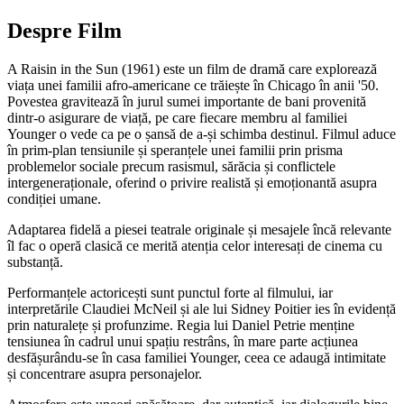
Despre Film
A Raisin in the Sun (1961) este un film de dramă care explorează
viața unei familii afro-americane ce trăiește în Chicago în anii '50.
Povestea gravitează în jurul sumei importante de bani provenită
dintr-o asigurare de viață, pe care fiecare membru al familiei
Younger o vede ca pe o șansă de a-și schimba destinul. Filmul aduce
în prim-plan tensiunile și speranțele unei familii prin prisma
problemelor sociale precum rasismul, sărăcia și conflictele
intergeneraționale, oferind o privire realistă și emoționantă asupra
condiției umane.
Adaptarea fidelă a piesei teatrale originale și mesajele încă relevante
îl fac o operă clasică ce merită atenția celor interesați de cinema cu
substanță.
Performanțele actoricești sunt punctul forte al filmului, iar
interpretările Claudiei McNeil și ale lui Sidney Poitier ies în evidență
prin naturalețe și profunzime. Regia lui Daniel Petrie menține
tensiunea în cadrul unui spațiu restrâns, în mare parte acțiunea
desfășurându-se în casa familiei Younger, ceea ce adaugă intimitate
și concentrare asupra personajelor.