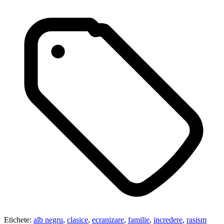
Etichete:
alb negru
,
clasice
,
ecranizare
,
familie
,
incredere
,
rasism