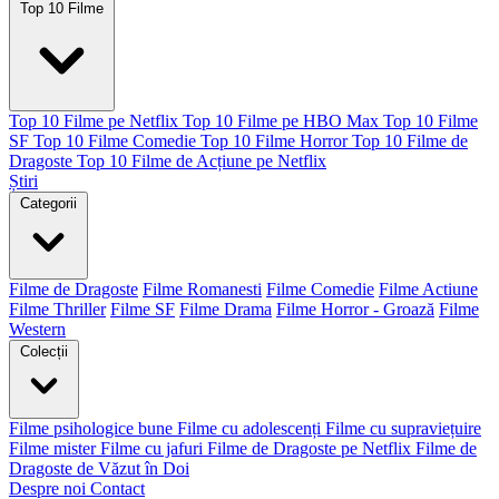
Top 10 Filme
Top 10 Filme pe Netflix
Top 10 Filme pe HBO Max
Top 10 Filme
SF
Top 10 Filme Comedie
Top 10 Filme Horror
Top 10 Filme de
Dragoste
Top 10 Filme de Acțiune pe Netflix
Știri
Categorii
Filme de Dragoste
Filme Romanesti
Filme Comedie
Filme Actiune
Filme Thriller
Filme SF
Filme Drama
Filme Horror - Groază
Filme
Western
Colecții
Filme psihologice bune
Filme cu adolescenți
Filme cu supraviețuire
Filme mister
Filme cu jafuri
Filme de Dragoste pe Netflix
Filme de
Dragoste de Văzut în Doi
Despre noi
Contact