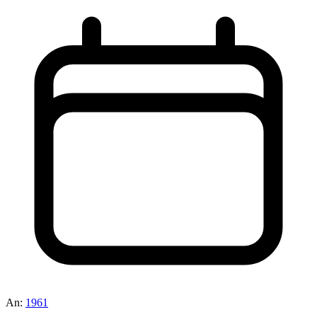
An:
1961