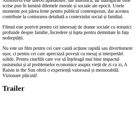
Atmosfera este uneori apăsătoare, dar autentică, iar dialogurile bine
scrise pun în lumină dilemele morale și sociale ale epocii. Unele
momente pot părea lente pentru publicul contemporan, dar acestea
contribuie la conturarea detaliată a contextului social și familial.
Filmul este potrivit pentru cei interesați de drame sociale cu tematici
profunde despre familie, încredere și lupta pentru demnitate în fața
nedreptății.
Nu este un film pentru cei care caută acțiune rapidă sau divertisment
ușor, ci pentru cei care apreciază povești cu mesaj și interpretări
solide. Pentru cinefilii care vor să înțeleagă mai bine impactul
rasismului și al problemelor economice asupra vieții de zi cu zi, A
Raisin in the Sun oferă o experiență valoroasă și memorabilă.
Vizionare plăcută!
Trailer