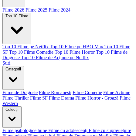
Filme 2026
Filme 2025
Filme 2024
Top 10 Filme
Top 10 Filme pe Netflix
Top 10 Filme pe HBO Max
Top 10 Filme
SF
Top 10 Filme Comedie
Top 10 Filme Horror
Top 10 Filme de
Dragoste
Top 10 Filme de Acțiune pe Netflix
Știri
Categorii
Filme de Dragoste
Filme Romanesti
Filme Comedie
Filme Actiune
Filme Thriller
Filme SF
Filme Drama
Filme Horror - Groază
Filme
Western
Colecții
Filme psihologice bune
Filme cu adolescenți
Filme cu supraviețuire
Filme mister
Filme cu jafuri
Filme de Dragoste pe Netflix
Filme de