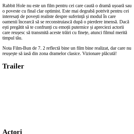
Rabbit Hole nu este un film pentru cei care caută o dramă ușoară sau
o poveste cu final clar optimist. Este mai degrabă potrivit pentru cei
interesați de povești realiste despre suferință și modul în care
oamenii încearcă să se reconstruiască după o pierdere imensă. Dacă
ești pregătit să te confrunți cu emoții puternice și apreciezi actorii
care reușesc să transmită aceste trăiri cu finețe, atunci filmul merită
timpul tău.
Nota Film-Bun de 7. 2 reflectă bine un film bine realizat, dar care nu
reușește să iasă din zona dramelor clasice. Vizionare plăcută!
Trailer
Actori