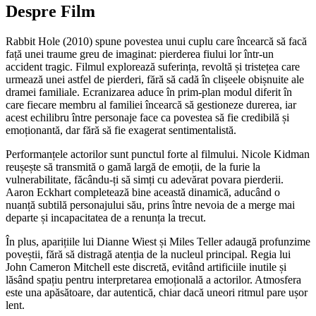
Despre Film
Rabbit Hole (2010) spune povestea unui cuplu care încearcă să facă
față unei traume greu de imaginat: pierderea fiului lor într-un
accident tragic. Filmul explorează suferința, revoltă și tristețea care
urmează unei astfel de pierderi, fără să cadă în clișeele obișnuite ale
dramei familiale. Ecranizarea aduce în prim-plan modul diferit în
care fiecare membru al familiei încearcă să gestioneze durerea, iar
acest echilibru între personaje face ca povestea să fie credibilă și
emoționantă, dar fără să fie exagerat sentimentalistă.
Performanțele actorilor sunt punctul forte al filmului. Nicole Kidman
reușește să transmită o gamă largă de emoții, de la furie la
vulnerabilitate, făcându-ți să simți cu adevărat povara pierderii.
Aaron Eckhart completează bine această dinamică, aducând o
nuanță subtilă personajului său, prins între nevoia de a merge mai
departe și incapacitatea de a renunța la trecut.
În plus, aparițiile lui Dianne Wiest și Miles Teller adaugă profunzime
poveștii, fără să distragă atenția de la nucleul principal. Regia lui
John Cameron Mitchell este discretă, evitând artificiile inutile și
lăsând spațiu pentru interpretarea emoțională a actorilor. Atmosfera
este una apăsătoare, dar autentică, chiar dacă uneori ritmul pare ușor
lent.