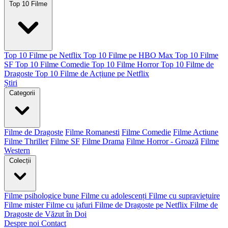
Top 10 Filme
Top 10 Filme pe Netflix
Top 10 Filme pe HBO Max
Top 10 Filme
SF
Top 10 Filme Comedie
Top 10 Filme Horror
Top 10 Filme de
Dragoste
Top 10 Filme de Acțiune pe Netflix
Știri
Categorii
Filme de Dragoste
Filme Romanesti
Filme Comedie
Filme Actiune
Filme Thriller
Filme SF
Filme Drama
Filme Horror - Groază
Filme
Western
Colecții
Filme psihologice bune
Filme cu adolescenți
Filme cu supraviețuire
Filme mister
Filme cu jafuri
Filme de Dragoste pe Netflix
Filme de
Dragoste de Văzut în Doi
Despre noi
Contact