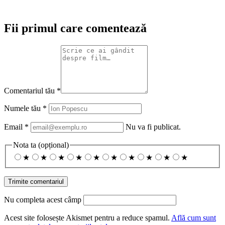
Fii primul care comentează
Comentariul tău
*
Numele tău
*
Email
*
Nu va fi publicat.
Nota ta
(opțional)
★
★
★
★
★
★
★
★
★
★
Nu completa acest câmp
Acest site folosește Akismet pentru a reduce spamul.
Află cum sunt