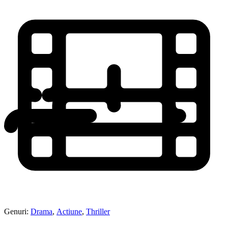
Genuri:
Drama
,
Actiune
,
Thriller