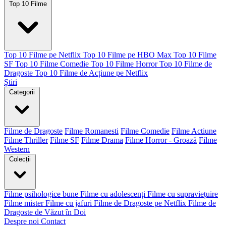
Top 10 Filme
Top 10 Filme pe Netflix
Top 10 Filme pe HBO Max
Top 10 Filme
SF
Top 10 Filme Comedie
Top 10 Filme Horror
Top 10 Filme de
Dragoste
Top 10 Filme de Acțiune pe Netflix
Știri
Categorii
Filme de Dragoste
Filme Romanesti
Filme Comedie
Filme Actiune
Filme Thriller
Filme SF
Filme Drama
Filme Horror - Groază
Filme
Western
Colecții
Filme psihologice bune
Filme cu adolescenți
Filme cu supraviețuire
Filme mister
Filme cu jafuri
Filme de Dragoste pe Netflix
Filme de
Dragoste de Văzut în Doi
Despre noi
Contact