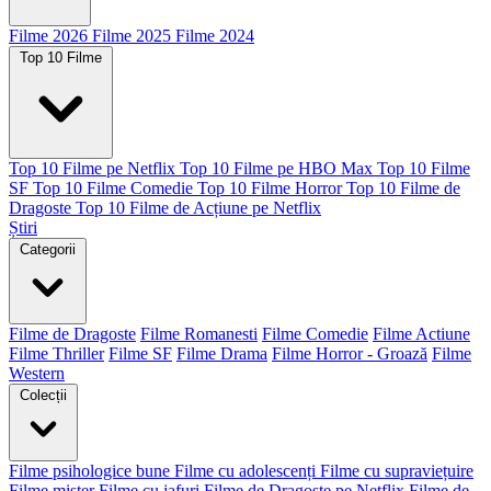
Filme 2026
Filme 2025
Filme 2024
Top 10 Filme
Top 10 Filme pe Netflix
Top 10 Filme pe HBO Max
Top 10 Filme
SF
Top 10 Filme Comedie
Top 10 Filme Horror
Top 10 Filme de
Dragoste
Top 10 Filme de Acțiune pe Netflix
Știri
Categorii
Filme de Dragoste
Filme Romanesti
Filme Comedie
Filme Actiune
Filme Thriller
Filme SF
Filme Drama
Filme Horror - Groază
Filme
Western
Colecții
Filme psihologice bune
Filme cu adolescenți
Filme cu supraviețuire
Filme mister
Filme cu jafuri
Filme de Dragoste pe Netflix
Filme de