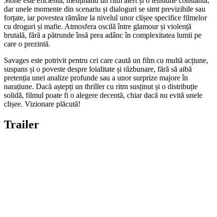
Stone este eficientă, menținând un ritm alert și o tensiune constantă,
dar unele momente din scenariu și dialoguri se simt previzibile sau
forțate, iar povestea rămâne la nivelul unor clișee specifice filmelor
cu droguri și mafie. Atmosfera oscilă între glamour și violență
brutală, fără a pătrunde însă prea adânc în complexitatea lumii pe
care o prezintă.
Savages este potrivit pentru cei care caută un film cu multă acțiune,
suspans și o poveste despre loialitate și răzbunare, fără să aibă
pretenția unei analize profunde sau a unor surprize majore în
narațiune. Dacă aștepți un thriller cu ritm susținut și o distribuție
solidă, filmul poate fi o alegere decentă, chiar dacă nu evită unele
clișee. Vizionare plăcută!
Trailer