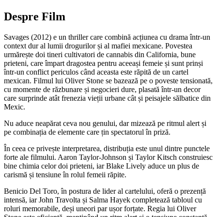
Despre Film
Savages (2012) e un thriller care combină acțiunea cu drama într-un
context dur al lumii drogurilor și al mafiei mexicane. Povestea
urmărește doi tineri cultivatori de cannabis din California, bune
prieteni, care împart dragostea pentru aceeași femeie și sunt prinși
într-un conflict periculos când aceasta este răpită de un cartel
mexican. Filmul lui Oliver Stone se bazează pe o poveste tensionată,
cu momente de răzbunare și negocieri dure, plasată într-un decor
care surprinde atât frenezia vieții urbane cât și peisajele sălbatice din
Mexic.
Nu aduce neapărat ceva nou genului, dar mizează pe ritmul alert și
pe combinația de elemente care țin spectatorul în priză.
În ceea ce privește interpretarea, distribuția este unul dintre punctele
forte ale filmului. Aaron Taylor-Johnson și Taylor Kitsch construiesc
bine chimia celor doi prieteni, iar Blake Lively aduce un plus de
carismă și tensiune în rolul femeii răpite.
Benicio Del Toro, în postura de lider al cartelului, oferă o prezență
intensă, iar John Travolta și Salma Hayek completează tabloul cu
roluri memorabile, deși uneori par ușor forțate. Regia lui Oliver