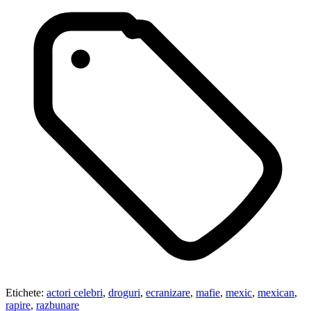
Etichete:
actori celebri
,
droguri
,
ecranizare
,
mafie
,
mexic
,
mexican
,
rapire
,
razbunare