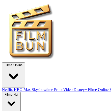
Filme Online
Netflix
HBO Max
Skyshowtime
PrimeVideo
Disney+
Filme Online 
Filme Noi