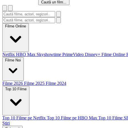
Caută un film...
Filme Online
Netflix
HBO Max
Skyshowtime
PrimeVideo
Disney+
Filme Online 
Filme Noi
Filme 2026
Filme 2025
Filme 2024
Top 10 Filme
Top 10 Filme pe Netflix
Top 10 Filme pe HBO Max
Top 10 Filme S
Știri