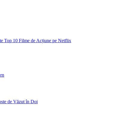
te
Top 10 Filme de Acțiune pe Netflix
rn
ste de Văzut în Doi