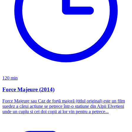
120 min
Force Majeure (2014)
Force Majeure sau Caz de forță majoră (titlul original) este un film
suedez a cărui acțiune se petrece într-o statiune din Alpii Elvețieni
unde un cuplu si cei doi copii ai lor vin pentru a petrece...