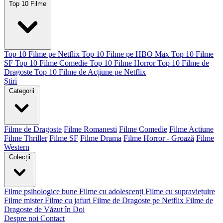
Top 10 Filme
Top 10 Filme pe Netflix
Top 10 Filme pe HBO Max
Top 10 Filme
SF
Top 10 Filme Comedie
Top 10 Filme Horror
Top 10 Filme de
Dragoste
Top 10 Filme de Acțiune pe Netflix
Știri
Categorii
Filme de Dragoste
Filme Romanesti
Filme Comedie
Filme Actiune
Filme Thriller
Filme SF
Filme Drama
Filme Horror - Groază
Filme
Western
Colecții
Filme psihologice bune
Filme cu adolescenți
Filme cu supraviețuire
Filme mister
Filme cu jafuri
Filme de Dragoste pe Netflix
Filme de
Dragoste de Văzut în Doi
Despre noi
Contact