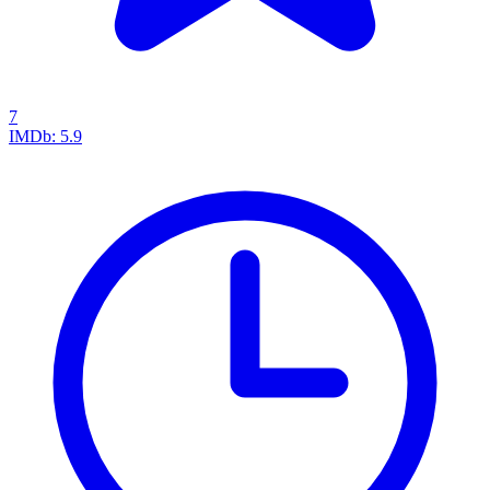
7
IMDb:
5.9