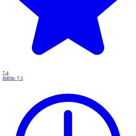
7.4
IMDb:
7.3