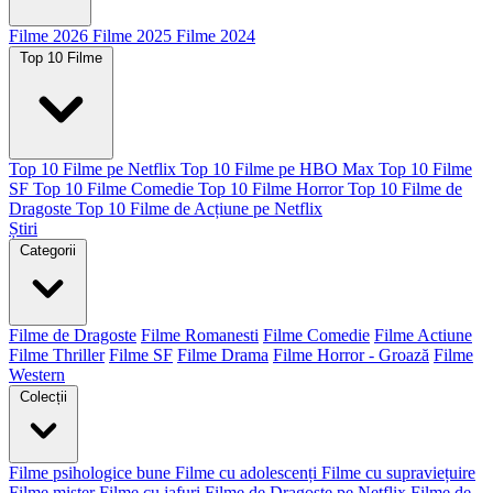
Filme 2026
Filme 2025
Filme 2024
Top 10 Filme
Top 10 Filme pe Netflix
Top 10 Filme pe HBO Max
Top 10 Filme
SF
Top 10 Filme Comedie
Top 10 Filme Horror
Top 10 Filme de
Dragoste
Top 10 Filme de Acțiune pe Netflix
Știri
Categorii
Filme de Dragoste
Filme Romanesti
Filme Comedie
Filme Actiune
Filme Thriller
Filme SF
Filme Drama
Filme Horror - Groază
Filme
Western
Colecții
Filme psihologice bune
Filme cu adolescenți
Filme cu supraviețuire
Filme mister
Filme cu jafuri
Filme de Dragoste pe Netflix
Filme de