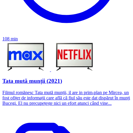
108 min
Tata mută munții (2021)
Filmul romănesc Tata mută munții, il are in prim-plan pe Mircea, un
fost ofițer de informații care află că fiul său este dat dispărut în munți
Bucegi. El nu precupețește nici un efort atunci când vine...