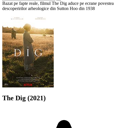
Bazat pe fapte reale, filmul The Dig aduce pe ecrane povestea
descoperirilor arheologice din Sutton Hoo din 1938
The Dig (2021)