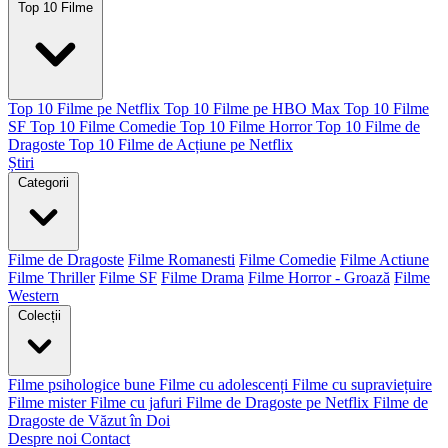
Top 10 Filme
Top 10 Filme pe Netflix
Top 10 Filme pe HBO Max
Top 10 Filme
SF
Top 10 Filme Comedie
Top 10 Filme Horror
Top 10 Filme de
Dragoste
Top 10 Filme de Acțiune pe Netflix
Știri
Categorii
Filme de Dragoste
Filme Romanesti
Filme Comedie
Filme Actiune
Filme Thriller
Filme SF
Filme Drama
Filme Horror - Groază
Filme
Western
Colecții
Filme psihologice bune
Filme cu adolescenți
Filme cu supraviețuire
Filme mister
Filme cu jafuri
Filme de Dragoste pe Netflix
Filme de
Dragoste de Văzut în Doi
Despre noi
Contact