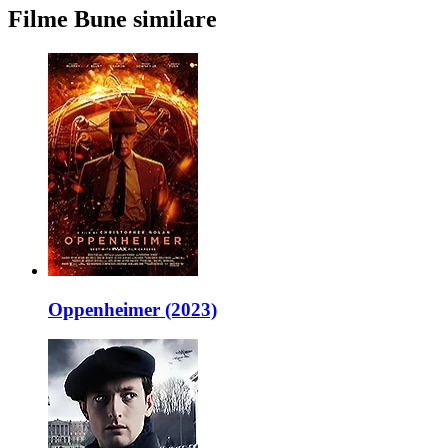
Filme Bune similare
Oppenheimer (2023)