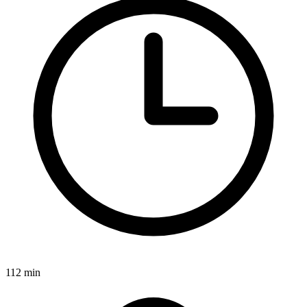
112 min