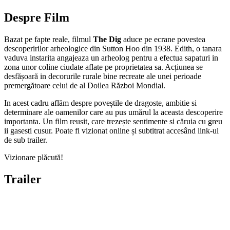
Despre Film
Bazat pe fapte reale, filmul
The Dig
aduce pe ecrane povestea
descoperirilor arheologice din Sutton Hoo din 1938. Edith, o tanara
vaduva instarita angajeaza un arheolog pentru a efectua sapaturi in
zona unor coline ciudate aflate pe proprietatea sa. Acțiunea se
desfășoară in decorurile rurale bine recreate ale unei perioade
premergătoare celui de al Doilea Război Mondial.
In acest cadru aflăm despre poveștile de dragoste, ambitie si
determinare ale oamenilor care au pus umărul la aceasta descoperire
importanta. Un film reusit, care trezește sentimente si căruia cu greu
ii gasesti cusur. Poate fi vizionat online și subtitrat accesând link-ul
de sub trailer.
Vizionare plăcută!
Trailer