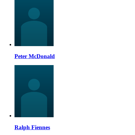
Peter McDonald
Ralph Fiennes