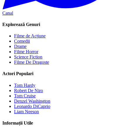
Canal
Explorează Genuri
Filme de Acțiune
Comedii
Drame
Filme Horror
Science Fiction
Filme De Dragoste
Actori Populari
Tom Hardy
Robert De Niro
Tom Cruise
Denzel Washington
Leonardo DiCaprio
Liam Neeson
Informații Utile