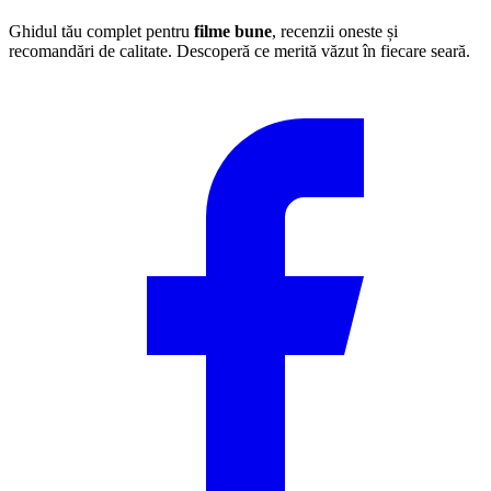
Ghidul tău complet pentru
filme bune
, recenzii oneste și
recomandări de calitate. Descoperă ce merită văzut în fiecare seară.