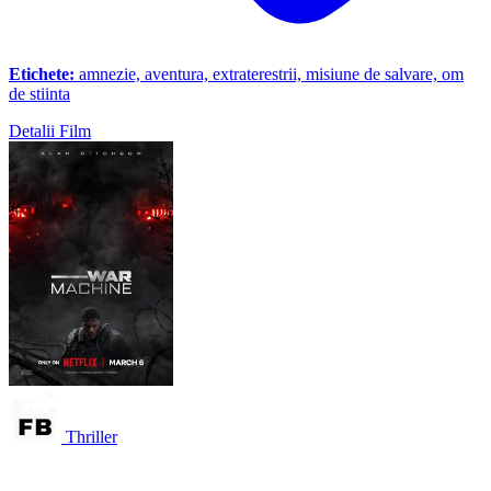
Etichete:
amnezie, aventura, extraterestrii, misiune de salvare, om
de stiinta
Detalii Film
Thriller