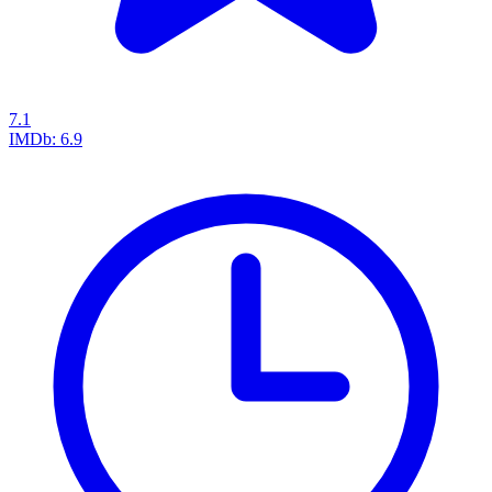
7.1
IMDb:
6.9