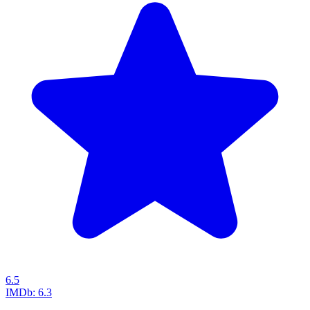
6.5
IMDb:
6.3