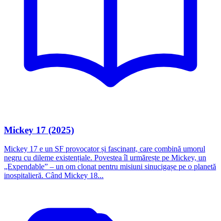
Mickey 17 (2025)
Mickey 17 e un SF provocator și fascinant, care combină umorul
negru cu dileme existențiale. Povestea îl urmărește pe Mickey, un
„Expendable” – un om clonat pentru misiuni sinucigașe pe o planetă
inospitalieră. Când Mickey 18...