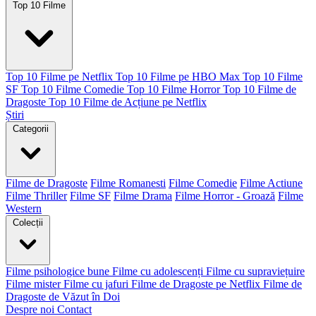
Top 10 Filme
Top 10 Filme pe Netflix
Top 10 Filme pe HBO Max
Top 10 Filme
SF
Top 10 Filme Comedie
Top 10 Filme Horror
Top 10 Filme de
Dragoste
Top 10 Filme de Acțiune pe Netflix
Știri
Categorii
Filme de Dragoste
Filme Romanesti
Filme Comedie
Filme Actiune
Filme Thriller
Filme SF
Filme Drama
Filme Horror - Groază
Filme
Western
Colecții
Filme psihologice bune
Filme cu adolescenți
Filme cu supraviețuire
Filme mister
Filme cu jafuri
Filme de Dragoste pe Netflix
Filme de
Dragoste de Văzut în Doi
Despre noi
Contact