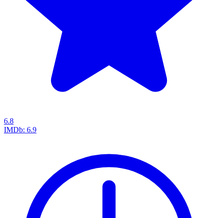
6.8
IMDb:
6.9