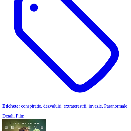
Etichete:
conspiratie, dezvaluiri, extraterestrii, invazie, Paranormale
Detalii Film