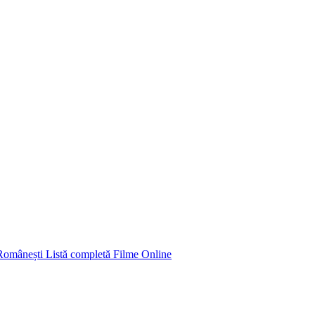
Românești
Listă completă Filme Online