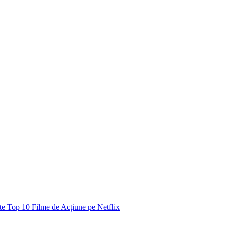
te
Top 10 Filme de Acțiune pe Netflix