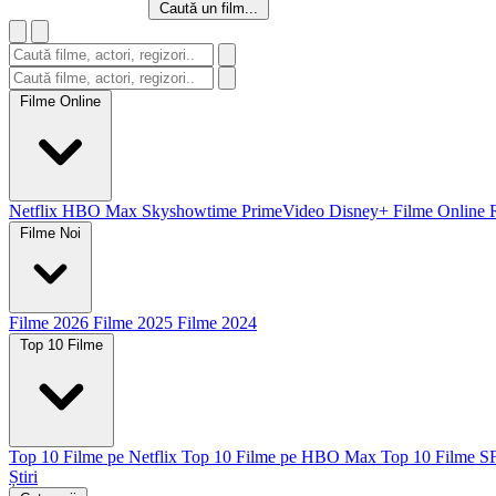
Caută un film...
Filme Online
Netflix
HBO Max
Skyshowtime
PrimeVideo
Disney+
Filme Online 
Filme Noi
Filme 2026
Filme 2025
Filme 2024
Top 10 Filme
Top 10 Filme pe Netflix
Top 10 Filme pe HBO Max
Top 10 Filme S
Știri