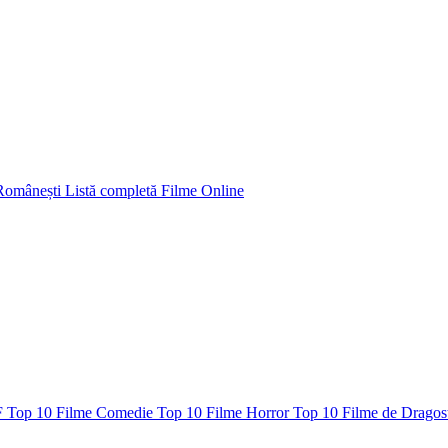
Românești
Listă completă Filme Online
F
Top 10 Filme Comedie
Top 10 Filme Horror
Top 10 Filme de Dragos