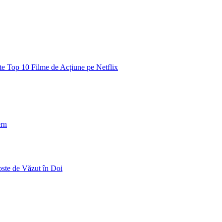
te
Top 10 Filme de Acțiune pe Netflix
rn
ste de Văzut în Doi