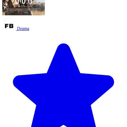
Drama