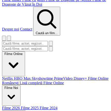
Dragoste de Văzut în Doi
Despre noi
Contact
Caută un film...
Filme Online
Netflix
HBO Max
Skyshowtime
PrimeVideo
Disney+
Filme Online
Românești
Listă completă Filme Online
Filme Noi
Filme 2026
Filme 2025
Filme 2024