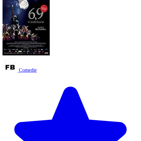
Comedie