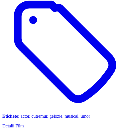
Etichete:
actor, cutremur, gelozie, musical, umor
Detalii Film