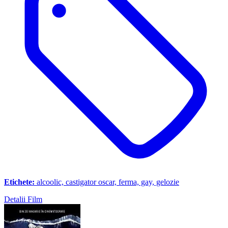
Etichete:
alcoolic, castigator oscar, ferma, gay, gelozie
Detalii Film