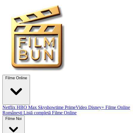
Filme Online
Netflix
HBO Max
Skyshowtime
PrimeVideo
Disney+
Filme Online
Românești
Listă completă Filme Online
Filme Noi