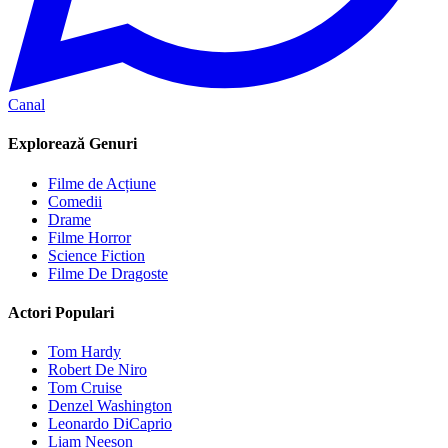
Canal
Explorează Genuri
Filme de Acțiune
Comedii
Drame
Filme Horror
Science Fiction
Filme De Dragoste
Actori Populari
Tom Hardy
Robert De Niro
Tom Cruise
Denzel Washington
Leonardo DiCaprio
Liam Neeson