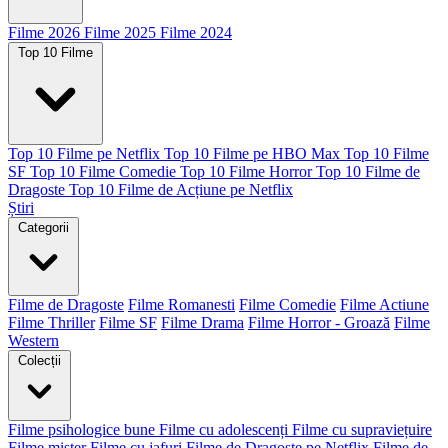
Filme 2026
Filme 2025
Filme 2024
Top 10 Filme
Top 10 Filme pe Netflix
Top 10 Filme pe HBO Max
Top 10 Filme
SF
Top 10 Filme Comedie
Top 10 Filme Horror
Top 10 Filme de
Dragoste
Top 10 Filme de Acțiune pe Netflix
Știri
Categorii
Filme de Dragoste
Filme Romanesti
Filme Comedie
Filme Actiune
Filme Thriller
Filme SF
Filme Drama
Filme Horror - Groază
Filme
Western
Colecții
Filme psihologice bune
Filme cu adolescenți
Filme cu supraviețuire
Filme mister
Filme cu jafuri
Filme de Dragoste pe Netflix
Filme de