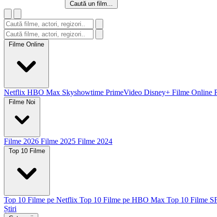
Caută un film...
Filme Online
Netflix
HBO Max
Skyshowtime
PrimeVideo
Disney+
Filme Online 
Filme Noi
Filme 2026
Filme 2025
Filme 2024
Top 10 Filme
Top 10 Filme pe Netflix
Top 10 Filme pe HBO Max
Top 10 Filme S
Știri