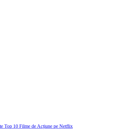
te
Top 10 Filme de Acțiune pe Netflix