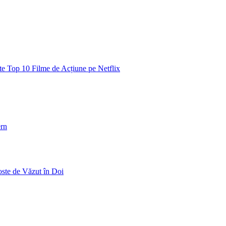
te
Top 10 Filme de Acțiune pe Netflix
rn
ste de Văzut în Doi