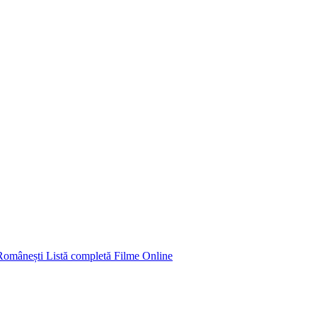
Românești
Listă completă Filme Online