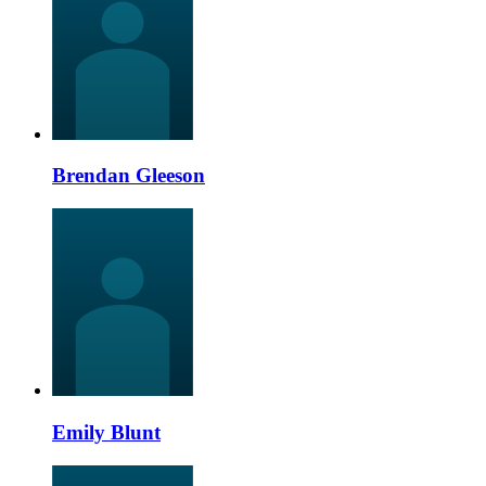
Brendan Gleeson
Emily Blunt