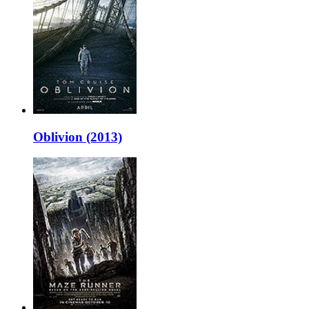
Oblivion (2013)