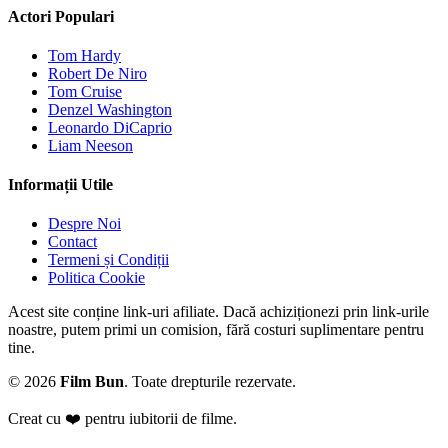
Actori Populari
Tom Hardy
Robert De Niro
Tom Cruise
Denzel Washington
Leonardo DiCaprio
Liam Neeson
Informații Utile
Despre Noi
Contact
Termeni și Condiții
Politica Cookie
Acest site conține link-uri afiliate. Dacă achiziționezi prin link-urile
noastre, putem primi un comision, fără costuri suplimentare pentru
tine.
© 2026
Film Bun
. Toate drepturile rezervate.
Creat cu
❤️
pentru iubitorii de filme.