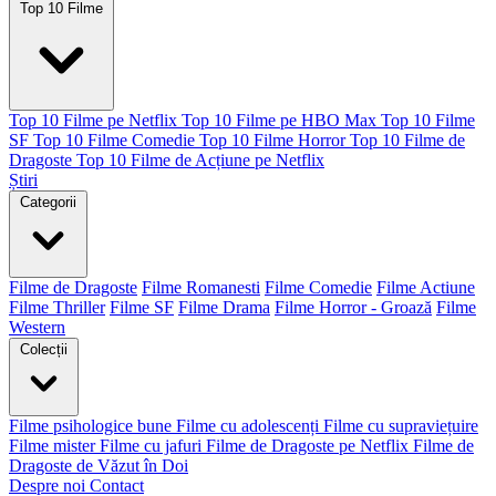
Top 10 Filme
Top 10 Filme pe Netflix
Top 10 Filme pe HBO Max
Top 10 Filme
SF
Top 10 Filme Comedie
Top 10 Filme Horror
Top 10 Filme de
Dragoste
Top 10 Filme de Acțiune pe Netflix
Știri
Categorii
Filme de Dragoste
Filme Romanesti
Filme Comedie
Filme Actiune
Filme Thriller
Filme SF
Filme Drama
Filme Horror - Groază
Filme
Western
Colecții
Filme psihologice bune
Filme cu adolescenți
Filme cu supraviețuire
Filme mister
Filme cu jafuri
Filme de Dragoste pe Netflix
Filme de
Dragoste de Văzut în Doi
Despre noi
Contact