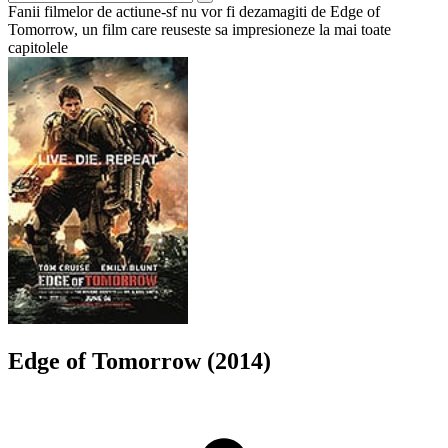
Fanii filmelor de actiune-sf nu vor fi dezamagiti de Edge of
Tomorrow, un film care reuseste sa impresioneze la mai toate
capitolele
Edge of Tomorrow (2014)