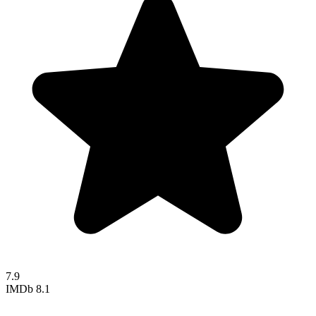
7.9
IMDb
8.1