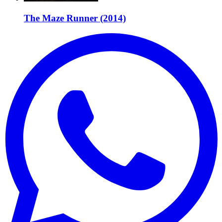
The Maze Runner (2014)