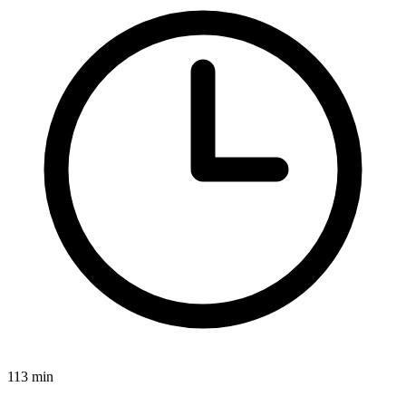
113 min