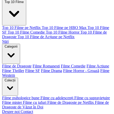
Top 10 Filme
Top 10 Filme pe Netflix
Top 10 Filme pe HBO Max
Top 10 Filme
SF
Top 10 Filme Comedie
Top 10 Filme Horror
Top 10 Filme de
Dragoste
Top 10 Filme de Acțiune pe Netflix
Știri
Categorii
Filme de Dragoste
Filme Romanesti
Filme Comedie
Filme Actiune
Filme Thriller
Filme SF
Filme Drama
Filme Horror - Groază
Filme
Western
Colecții
Filme psihologice bune
Filme cu adolescenți
Filme cu supraviețuire
Filme mister
Filme cu jafuri
Filme de Dragoste pe Netflix
Filme de
Dragoste de Văzut în Doi
Despre noi
Contact