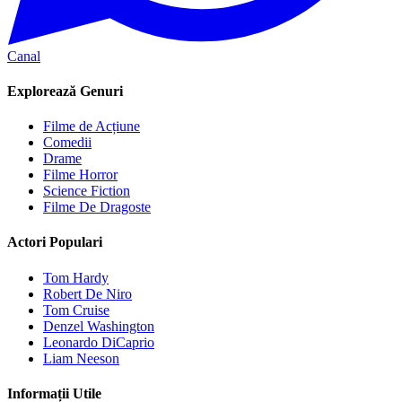
Canal
Explorează Genuri
Filme de Acțiune
Comedii
Drame
Filme Horror
Science Fiction
Filme De Dragoste
Actori Populari
Tom Hardy
Robert De Niro
Tom Cruise
Denzel Washington
Leonardo DiCaprio
Liam Neeson
Informații Utile