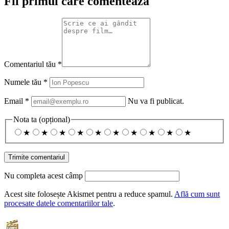
Fii primul care comentează
Comentariul tău
*
Numele tău
*
Email
*
Nu va fi publicat.
Nota ta
(opțional)
★
★
★
★
★
★
★
★
★
★
Nu completa acest câmp
Acest site folosește Akismet pentru a reduce spamul.
Află cum sunt
procesate datele comentariilor tale
.