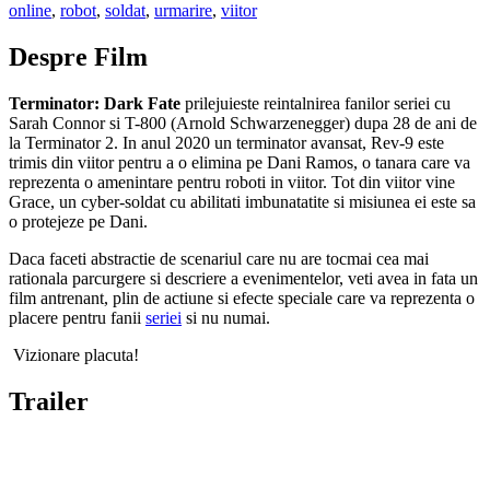
online
,
robot
,
soldat
,
urmarire
,
viitor
Despre Film
Terminator: Dark Fate
prilejuieste reintalnirea fanilor seriei cu
Sarah Connor si T-800 (Arnold Schwarzenegger) dupa 28 de ani de
la Terminator 2. In anul 2020 un terminator avansat, Rev-9 este
trimis din viitor pentru a o elimina pe Dani Ramos, o tanara care va
reprezenta o amenintare pentru roboti in viitor. Tot din viitor vine
Grace, un cyber-soldat cu abilitati imbunatatite si misiunea ei este sa
o protejeze pe Dani.
Daca faceti abstractie de scenariul care nu are tocmai cea mai
rationala parcurgere si descriere a evenimentelor, veti avea in fata un
film antrenant, plin de actiune si efecte speciale care va reprezenta o
placere pentru fanii
seriei
si nu numai.
Vizionare placuta!
Trailer