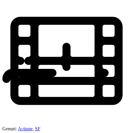
Genuri:
Actiune
,
SF