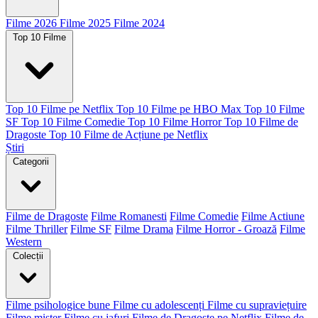
Filme 2026
Filme 2025
Filme 2024
Top 10 Filme
Top 10 Filme pe Netflix
Top 10 Filme pe HBO Max
Top 10 Filme
SF
Top 10 Filme Comedie
Top 10 Filme Horror
Top 10 Filme de
Dragoste
Top 10 Filme de Acțiune pe Netflix
Știri
Categorii
Filme de Dragoste
Filme Romanesti
Filme Comedie
Filme Actiune
Filme Thriller
Filme SF
Filme Drama
Filme Horror - Groază
Filme
Western
Colecții
Filme psihologice bune
Filme cu adolescenți
Filme cu supraviețuire
Filme mister
Filme cu jafuri
Filme de Dragoste pe Netflix
Filme de