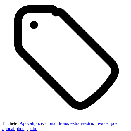
Etichete:
Apocaliptice
,
clona
,
drona
,
extraterestrii
,
invazie
,
post-
apocaliptice
,
spatiu