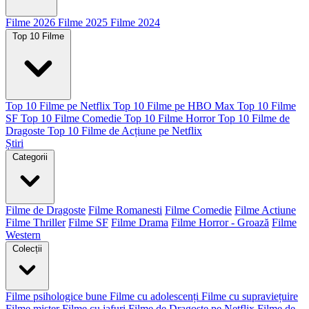
Filme 2026
Filme 2025
Filme 2024
Top 10 Filme
Top 10 Filme pe Netflix
Top 10 Filme pe HBO Max
Top 10 Filme
SF
Top 10 Filme Comedie
Top 10 Filme Horror
Top 10 Filme de
Dragoste
Top 10 Filme de Acțiune pe Netflix
Știri
Categorii
Filme de Dragoste
Filme Romanesti
Filme Comedie
Filme Actiune
Filme Thriller
Filme SF
Filme Drama
Filme Horror - Groază
Filme
Western
Colecții
Filme psihologice bune
Filme cu adolescenți
Filme cu supraviețuire
Filme mister
Filme cu jafuri
Filme de Dragoste pe Netflix
Filme de