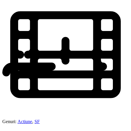
Genuri:
Actiune
,
SF