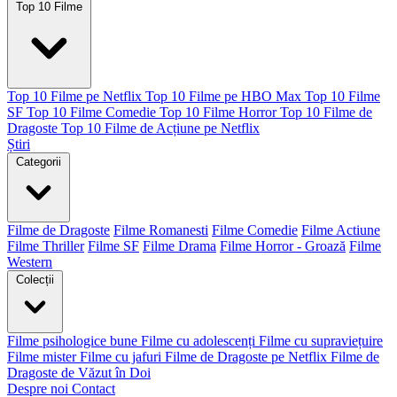
Top 10 Filme
Top 10 Filme pe Netflix
Top 10 Filme pe HBO Max
Top 10 Filme
SF
Top 10 Filme Comedie
Top 10 Filme Horror
Top 10 Filme de
Dragoste
Top 10 Filme de Acțiune pe Netflix
Știri
Categorii
Filme de Dragoste
Filme Romanesti
Filme Comedie
Filme Actiune
Filme Thriller
Filme SF
Filme Drama
Filme Horror - Groază
Filme
Western
Colecții
Filme psihologice bune
Filme cu adolescenți
Filme cu supraviețuire
Filme mister
Filme cu jafuri
Filme de Dragoste pe Netflix
Filme de
Dragoste de Văzut în Doi
Despre noi
Contact