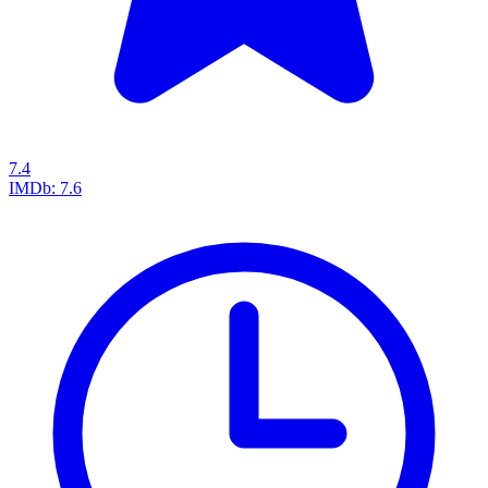
7.4
IMDb:
7.6