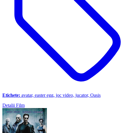
Etichete:
avatar, easter egg, joc video, jucator, Oasis
Detalii Film