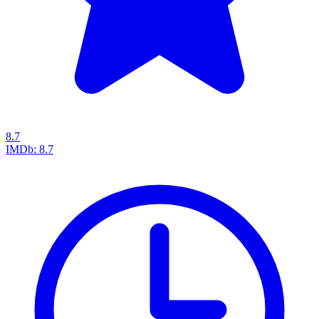
8.7
IMDb:
8.7