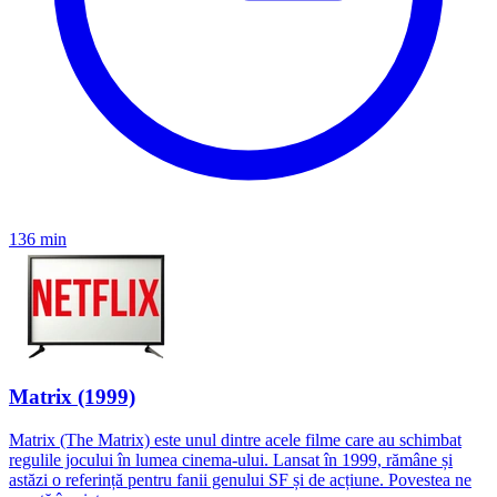
136 min
Matrix (1999)
Matrix (The Matrix) este unul dintre acele filme care au schimbat
regulile jocului în lumea cinema-ului. Lansat în 1999, rămâne și
astăzi o referință pentru fanii genului SF și de acțiune. Povestea ne