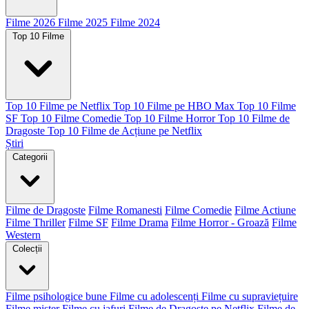
Filme 2026
Filme 2025
Filme 2024
Top 10 Filme
Top 10 Filme pe Netflix
Top 10 Filme pe HBO Max
Top 10 Filme
SF
Top 10 Filme Comedie
Top 10 Filme Horror
Top 10 Filme de
Dragoste
Top 10 Filme de Acțiune pe Netflix
Știri
Categorii
Filme de Dragoste
Filme Romanesti
Filme Comedie
Filme Actiune
Filme Thriller
Filme SF
Filme Drama
Filme Horror - Groază
Filme
Western
Colecții
Filme psihologice bune
Filme cu adolescenți
Filme cu supraviețuire
Filme mister
Filme cu jafuri
Filme de Dragoste pe Netflix
Filme de