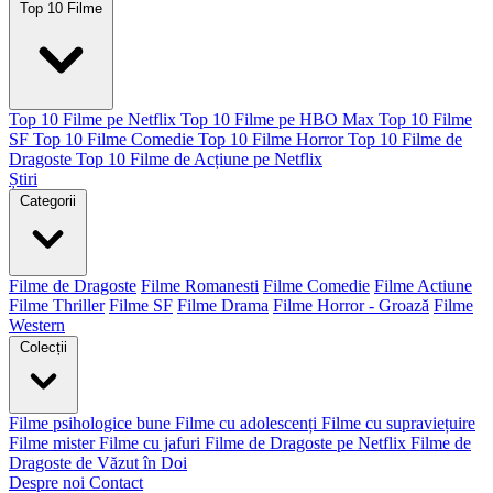
Top 10 Filme
Top 10 Filme pe Netflix
Top 10 Filme pe HBO Max
Top 10 Filme
SF
Top 10 Filme Comedie
Top 10 Filme Horror
Top 10 Filme de
Dragoste
Top 10 Filme de Acțiune pe Netflix
Știri
Categorii
Filme de Dragoste
Filme Romanesti
Filme Comedie
Filme Actiune
Filme Thriller
Filme SF
Filme Drama
Filme Horror - Groază
Filme
Western
Colecții
Filme psihologice bune
Filme cu adolescenți
Filme cu supraviețuire
Filme mister
Filme cu jafuri
Filme de Dragoste pe Netflix
Filme de
Dragoste de Văzut în Doi
Despre noi
Contact