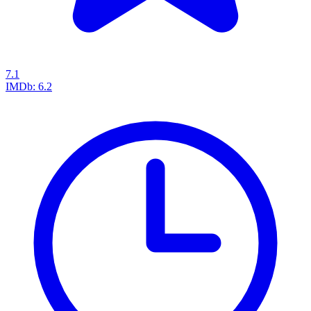
7.1
IMDb:
6.2