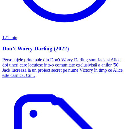
121 min
Don’t Worry Darling (2022)
Personajele principale din Don't Worry Darling sunt Jack și Alice,
doi tineri care locuiesc într-o comunitate exclusivistă a anilor '50.
Jack lucrează la un proiect secret pe nume Victory în timp ce Alice
este casnică. Cu...