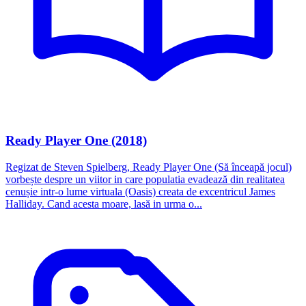
Ready Player One (2018)
Regizat de Steven Spielberg, Ready Player One (Să înceapă jocul)
vorbește despre un viitor in care populatia evadează din realitatea
cenușie intr-o lume virtuala (Oasis) creata de excentricul James
Halliday. Cand acesta moare, lasă in urma o...