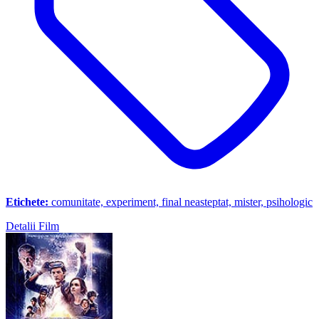
Etichete:
comunitate, experiment, final neasteptat, mister, psihologic
Detalii Film