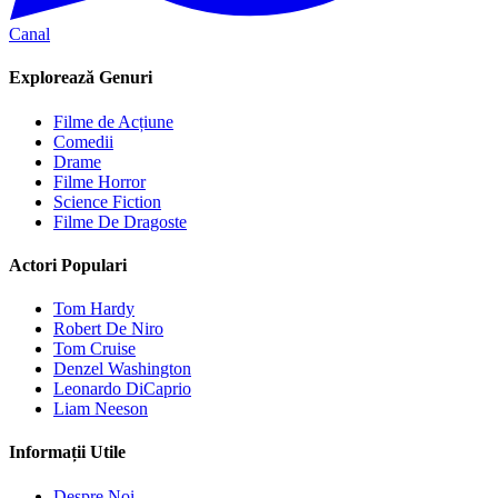
Canal
Explorează Genuri
Filme de Acțiune
Comedii
Drame
Filme Horror
Science Fiction
Filme De Dragoste
Actori Populari
Tom Hardy
Robert De Niro
Tom Cruise
Denzel Washington
Leonardo DiCaprio
Liam Neeson
Informații Utile
Despre Noi