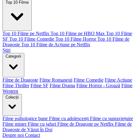
Top 10 Filme
Top 10 Filme pe Netflix
Top 10 Filme pe HBO Max
Top 10 Filme
SF
Top 10 Filme Comedie
Top 10 Filme Horror
Top 10 Filme de
Dragoste
Top 10 Filme de Acțiune pe Netflix
Știri
Categorii
Filme de Dragoste
Filme Romanesti
Filme Comedie
Filme Actiune
Filme Thriller
Filme SF
Filme Drama
Filme Horror - Groază
Filme
Western
Colecții
Filme psihologice bune
Filme cu adolescenți
Filme cu supraviețuire
Filme mister
Filme cu jafuri
Filme de Dragoste pe Netflix
Filme de
Dragoste de Văzut în Doi
Despre noi
Contact