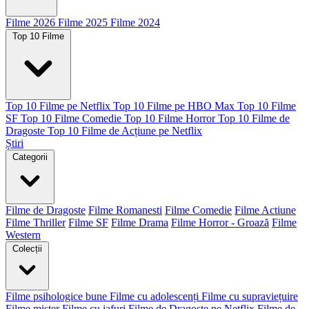
Filme 2026
Filme 2025
Filme 2024
Top 10 Filme
Top 10 Filme pe Netflix
Top 10 Filme pe HBO Max
Top 10 Filme
SF
Top 10 Filme Comedie
Top 10 Filme Horror
Top 10 Filme de
Dragoste
Top 10 Filme de Acțiune pe Netflix
Știri
Categorii
Filme de Dragoste
Filme Romanesti
Filme Comedie
Filme Actiune
Filme Thriller
Filme SF
Filme Drama
Filme Horror - Groază
Filme
Western
Colecții
Filme psihologice bune
Filme cu adolescenți
Filme cu supraviețuire
Filme mister
Filme cu jafuri
Filme de Dragoste pe Netflix
Filme de