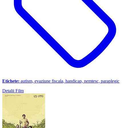
Etichete:
autism, evaziune fiscala, handicap, nemtesc, paraplegic
Detalii Film