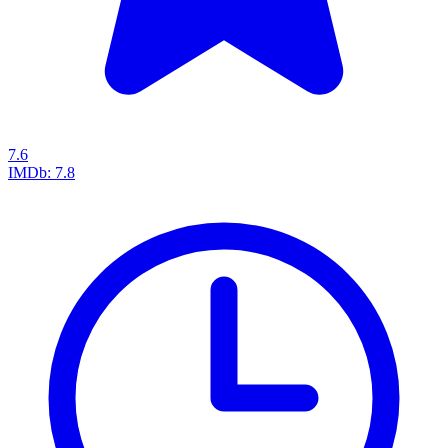
7.6
IMDb:
7.8