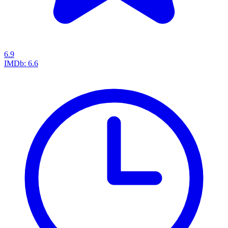
6.9
IMDb:
6.6