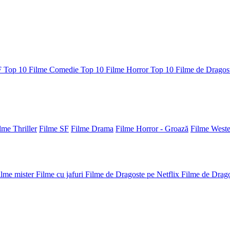
F
Top 10 Filme Comedie
Top 10 Filme Horror
Top 10 Filme de Dragos
lme Thriller
Filme SF
Filme Drama
Filme Horror - Groază
Filme Weste
ilme mister
Filme cu jafuri
Filme de Dragoste pe Netflix
Filme de Drago