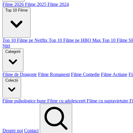
Filme 2026
Filme 2025
Filme 2024
Top 10 Filme
Top 10 Filme pe Netflix
Top 10 Filme pe HBO Max
Top 10 Filme S
Știri
Categorii
Filme de Dragoste
Filme Romanesti
Filme Comedie
Filme Actiune
Fi
Colecții
Filme psihologice bune
Filme cu adolescenți
Filme cu supraviețuire
F
Despre noi
Contact